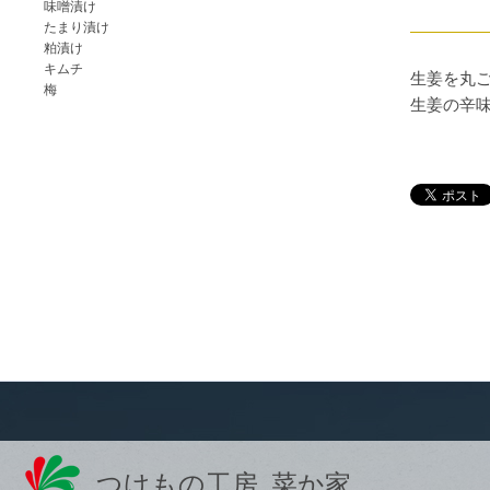
味噌漬け
たまり漬け
粕漬け
キムチ
生姜を丸
梅
生姜の辛
つけもの工房 菜か家