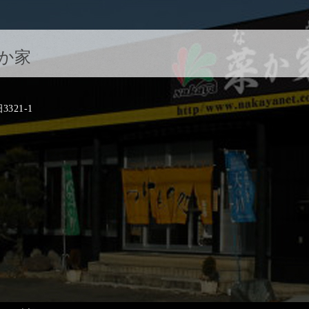
か家
21-1