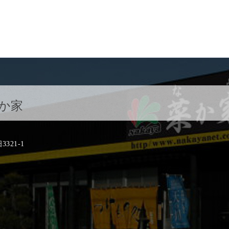
か家
21-1